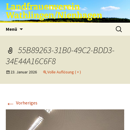
Zum
Landfrauenverein
Inhalt
Wathlingen/Nienhagen
springen
Suche
Menü
nach:
55B89263-31B0-49C2-BDD3-
34E44A16C6F8
23. Januar 2026
Volle Auflösung ( × )
←
Vorheriges