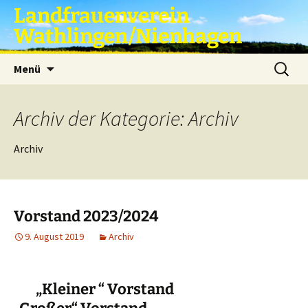
Zum
Landfrauenverein
Inhalt
Wathlingen/Nienhagen
springen
Suche
Menü
nach:
Archiv der Kategorie: Archiv
Archiv
Vorstand 2023/2024
9. August 2019
Archiv
„Kleiner “ Vorstand