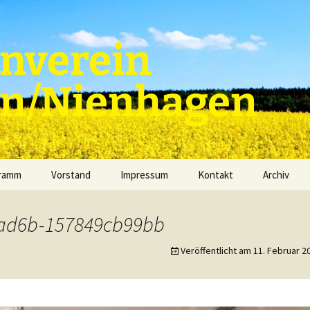
nverein
en/Nienhagen
gramm
Vorstand
Impressum
Kontakt
Archiv
-ad6b-157849cb99bb
Veröffentlicht am
11. Februar 2