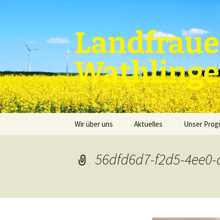
Zum
Inhalt
springen
Landfraue
Wathling
Wir über uns
Aktuelles
Unser Pro
56dfd6d7-f2d5-4ee0