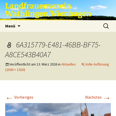
Zum
Landfrauenverein
Inhalt
Wathlingen/Nienhagen
springen
Suche
Menü
nach:
6A315779-E481-46BB-BF75-
A8CE543B40A7
Veröffentlicht am
13. März 2026
in
Aktuelles
Volle Auflösung
(2560 × 1920)
←
→
Vorheriges
Nächstes