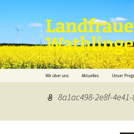
Zum
Inhalt
springen
Landfraue
Wathling
Wir über uns
Aktuelles
Unser Pro
8a1ac498-2e8f-4e41-