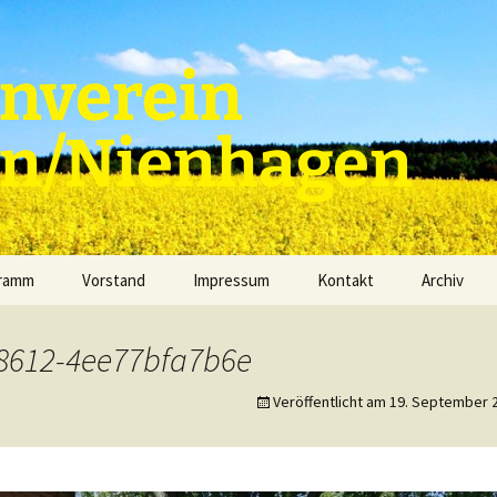
nverein
en/Nienhagen
gramm
Vorstand
Impressum
Kontakt
Archiv
8612-4ee77bfa7b6e
Veröffentlicht am
19. September 