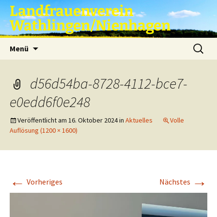
Zum
Landfrauenverein
Inhalt
Wathlingen/Nienhagen
springen
Suche
Menü
nach:
d56d54ba-8728-4112-bce7-
e0edd6f0e248
Veröffentlicht am
16. Oktober 2024
in
Aktuelles
Volle
Auflösung (1200 × 1600)
←
→
Vorheriges
Nächstes