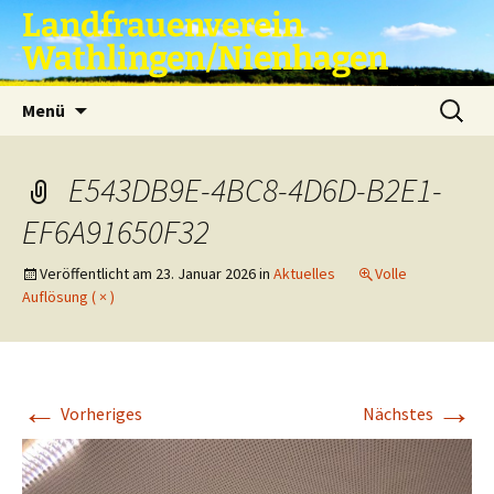
Zum
Landfrauenverein
Inhalt
Wathlingen/Nienhagen
springen
Suche
Menü
nach:
E543DB9E-4BC8-4D6D-B2E1-
EF6A91650F32
Veröffentlicht am
23. Januar 2026
in
Aktuelles
Volle
Auflösung ( × )
←
→
Vorheriges
Nächstes