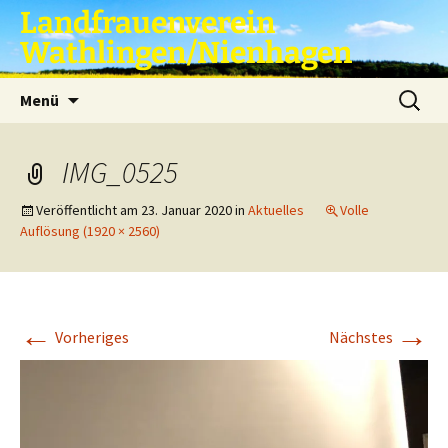
Zum
Landfrauenverein
Inhalt
Wathlingen/Nienhagen
springen
Suche
Menü
nach:
IMG_0525
Veröffentlicht am
23. Januar 2020
in
Aktuelles
Volle
Auflösung (1920 × 2560)
←
→
Vorheriges
Nächstes