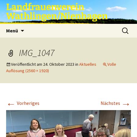
Zum
Landfrauenverein
Inhalt
Wathlingen/Nienhagen
springen
Suche
Menü
nach:
IMG_1047
Veröffentlicht am
24. Oktober 2023
in
Aktuelles
Volle
Auflösung (2560 × 1920)
←
→
Vorheriges
Nächstes