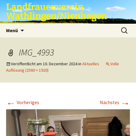
Zum
Landfrauenverein
Inhalt
Wathlingen/Nienhagen
springen
Suche
Menü
nach:
IMG_4993
Veröffentlicht am
10. Dezember 2024
in
Aktuelles
Volle
Auflösung (2560 × 1920)
←
→
Vorheriges
Nächstes