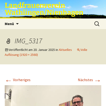
Zum
Landfrauenverein
Inhalt
Wathlingen/Nienhagen
springen
Suche
Menü
nach:
IMG_5317
Veröffentlicht am
20. Januar 2025
in
Aktuelles
Volle
Auflösung (1920 × 2560)
←
→
Vorheriges
Nächstes