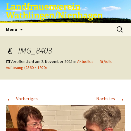
Zum
Landfrauenverein
Inhalt
Wathlingen/Nienhagen
springen
Suche
Menü
nach:
IMG_8403
Veröffentlicht am
2. November 2025
in
Aktuelles
Volle
Auflösung (2560 × 1920)
←
→
Vorheriges
Nächstes