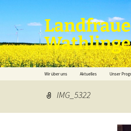
Zum
Inhalt
springen
Landfraue
Wathling
Wir über uns
Aktuelles
Unser Pro
IMG_5322