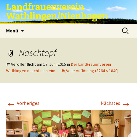
Zum
Landfrauenverein
Inhalt
Wathlingen/Nienhagen
springen
Suche
Menü
nach:
Naschtopf
Veröffentlicht am
17. Juni 2015
in
Der LandFrauenverein
Wathlingen mischt sich ein:
Volle Auflösung (3264 × 1840)
←
→
Vorheriges
Nächstes