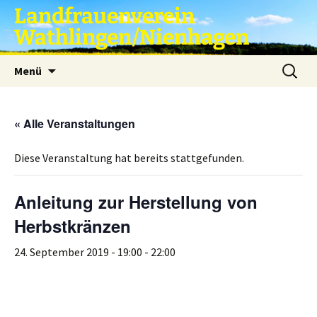
Zum
Landfrauenverein
Inhalt
Wathlingen/Nienhagen
springen
Suche
Menü
nach:
« Alle Veranstaltungen
Diese Veranstaltung hat bereits stattgefunden.
Anleitung zur Herstellung von
Herbstkränzen
24. September 2019 - 19:00
-
22:00