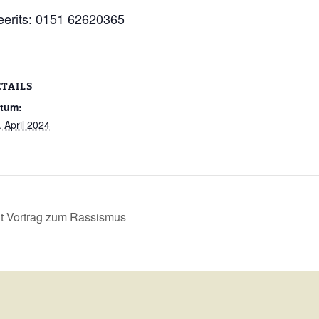
eerits: 0151 62620365
ETAILS
tum:
. April 2024
t Vortrag zum Rassismus