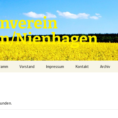
nverein
en/Nienhagen
gramm
Vorstand
Impressum
Kontakt
Archiv
funden.