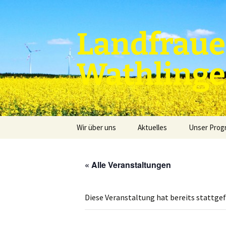
Zum
Inhalt
springen
Landfraue
Wathling
Wir über uns
Aktuelles
Unser Pro
« Alle Veranstaltungen
Diese Veranstaltung hat bereits stattge