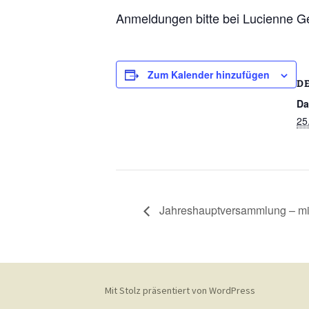
Anmeldungen bitte bei Lucienne G
Zum Kalender hinzufügen
D
Da
25
Jahreshauptversammlung – mi
Mit Stolz präsentiert von WordPress