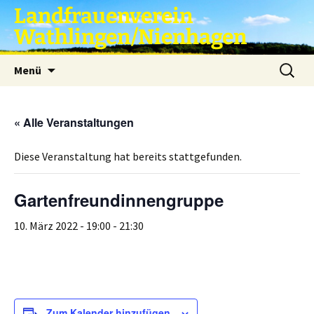
Zum
Landfrauenverein
Inhalt
Wathlingen/Nienhagen
springen
Suche
Menü
nach:
« Alle Veranstaltungen
Diese Veranstaltung hat bereits stattgefunden.
Gartenfreundinnengruppe
10. März 2022 - 19:00
-
21:30
Zum Kalender hinzufügen