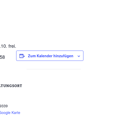
0. frei.
Zum Kalender hinzufügen
358
LTUNGSORT
9339
Google Karte