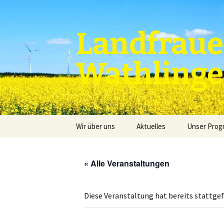
Zum
Inhalt
springen
Landfraue
Wathling
Wir über uns
Aktuelles
Unser Pro
« Alle Veranstaltungen
Diese Veranstaltung hat bereits stattge