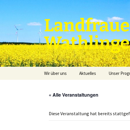
Zum
Inhalt
springen
Landfraue
Wathling
Wir über uns
Aktuelles
Unser Pro
« Alle Veranstaltungen
Diese Veranstaltung hat bereits stattge