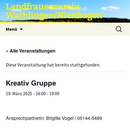
Zum
Landfrauenverein
Inhalt
Wathlingen/Nienhagen
springen
Suche
Menü
nach:
« Alle Veranstaltungen
Diese Veranstaltung hat bereits stattgefunden.
Kreativ Gruppe
19. März 2025 - 16:00
-
19:00
Ansprechpartnerin: Brigitte Vogel / 05144-5489