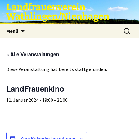
Zum
Landfrauenverein
Inhalt
Wathlingen/Nienhagen
springen
Suche
Menü
nach:
« Alle Veranstaltungen
Diese Veranstaltung hat bereits stattgefunden.
LandFrauenkino
11. Januar 2024 - 19:00
-
22:00
Zum Kalender hinzufügen