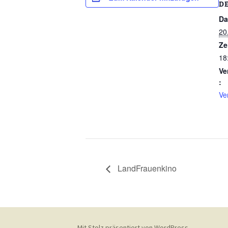
D
Da
20
Ze
18
Ve
:
Ve
LandFrauenkino
Mit Stolz präsentiert von WordPress