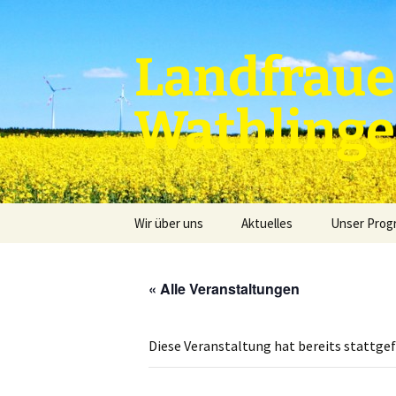
Zum
Inhalt
springen
Landfraue
Wathling
Wir über uns
Aktuelles
Unser Pro
« Alle Veranstaltungen
Diese Veranstaltung hat bereits stattge