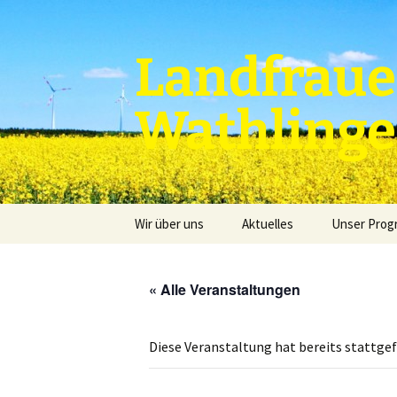
Zum
Inhalt
springen
Landfraue
Wathling
Wir über uns
Aktuelles
Unser Pro
« Alle Veranstaltungen
Diese Veranstaltung hat bereits stattge