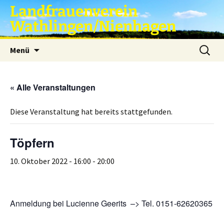
Zum
Landfrauenverein
Inhalt
Wathlingen/Nienhagen
springen
Suche
Menü
nach:
« Alle Veranstaltungen
Diese Veranstaltung hat bereits stattgefunden.
Töpfern
10. Oktober 2022 - 16:00
-
20:00
Anmeldung bei Lucienne Geerits –> Tel. 0151-62620365