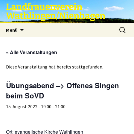
Zum
Landfrauenverein
Inhalt
Wathlingen/Nienhagen
springen
Suche
Menü
nach:
« Alle Veranstaltungen
Diese Veranstaltung hat bereits stattgefunden.
Übungsabend –> Offenes Singen
beim SoVD
15. August 2022 - 19:00
-
21:00
Ort: evangelische Kirche Wathlingen