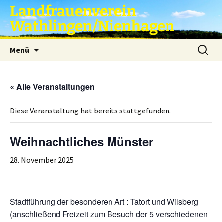
Zum
Landfrauenverein
Inhalt
Wathlingen/Nienhagen
springen
Suche
Menü
nach:
« Alle Veranstaltungen
Diese Veranstaltung hat bereits stattgefunden.
Weihnachtliches Münster
28. November 2025
Stadtführung der besonderen Art : Tatort und Wilsberg
(anschließend Freizeit zum Besuch der 5 verschiedenen