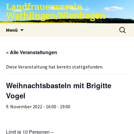
Zum
Landfrauenverein
Inhalt
Wathlingen/Nienhagen
springen
Suche
Menü
nach:
« Alle Veranstaltungen
Diese Veranstaltung hat bereits stattgefunden.
Weihnachtsbasteln mit Brigitte
Vogel
9. November 2022 - 16:00
-
19:00
Limit je 10 Personen –