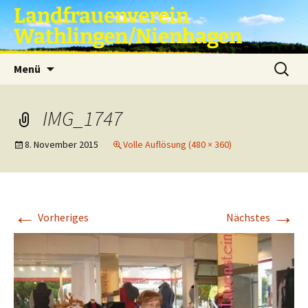
Zum
Landfrauenverein
Inhalt
Wathlingen/Nienhagen
springen
Suche
Menü
nach:
IMG_1747
8. November 2015
Volle Auflösung (480 × 360)
←
→
Vorheriges
Nächstes