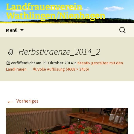
Zum
Landfrauenverein
Inhalt
Wathlingen/Nienhagen
springen
Suche
Menü
nach:
Herbstkraenze_2014_2
Veröffentlicht am
19. Oktober 2014
in
Kreativ gestalten mit den
LandFrauen
Volle Auflösung (4608 × 3456)
←
Vorheriges