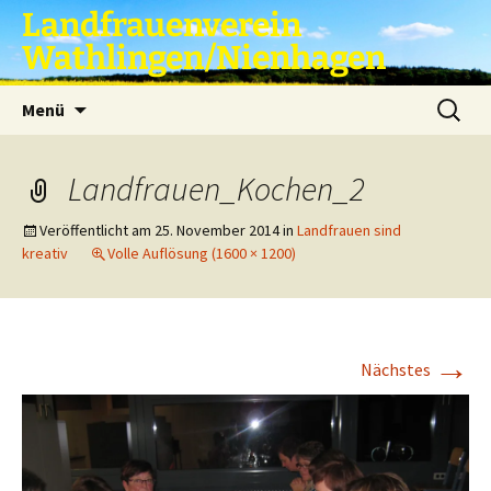
Zum
Landfrauenverein
Inhalt
Wathlingen/Nienhagen
springen
Suche
Menü
nach:
Landfrauen_Kochen_2
Veröffentlicht am
25. November 2014
in
Landfrauen sind
kreativ
Volle Auflösung (1600 × 1200)
→
Nächstes