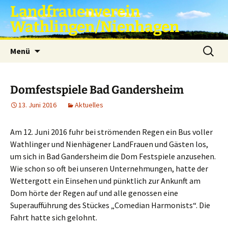
Zum
Landfrauenverein
Inhalt
Wathlingen/Nienhagen
springen
Suche
Menü
nach:
Domfestspiele Bad Gandersheim
13. Juni 2016
Aktuelles
Am 12. Juni 2016 fuhr bei strömenden Regen ein Bus voller
Wathlinger und Nienhägener LandFrauen und Gästen los,
um sich in Bad Gandersheim die Dom Festspiele anzusehen.
Wie schon so oft bei unseren Unternehmungen, hatte der
Wettergott ein Einsehen und pünktlich zur Ankunft am
Dom hörte der Regen auf und alle genossen eine
Superaufführung des Stückes „Comedian Harmonists“. Die
Fahrt hatte sich gelohnt.