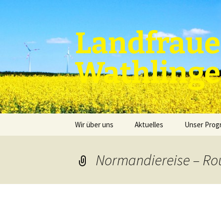
Zum
Inhalt
springen
Landfraue
Wathling
Wir über uns
Aktuelles
Unser Pro
Normandiereise – Rou