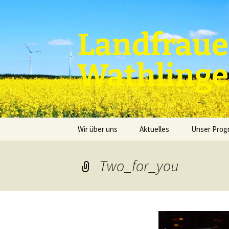
Zum
Inhalt
springen
Landfraue
Wathling
Wir über uns
Aktuelles
Unser Pro
Two_for_you