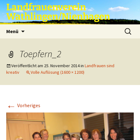
Zum
Landfrauenverein
Inhalt
Wathlingen/Nienhagen
springen
Suche
Menü
nach:
Toepfern_2
Veröffentlicht am
25. November 2014
in
Landfrauen sind
kreativ
Volle Auflösung (1600 × 1200)
←
Vorheriges