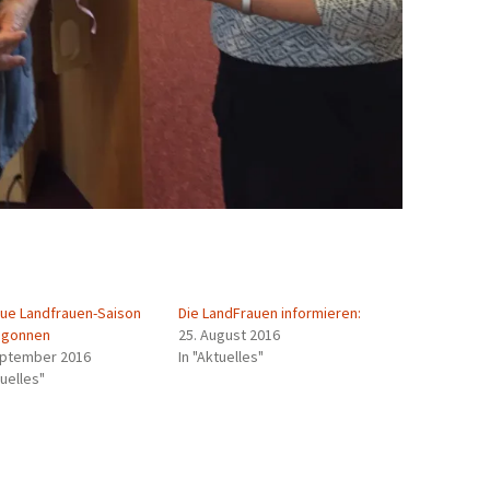
eue Landfrauen-Saison
Die LandFrauen informieren:
egonnen
25. August 2016
eptember 2016
In "Aktuelles"
tuelles"