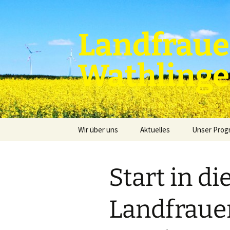
Zum
Inhalt
springen
Landfraue
Wathling
Wir über uns
Aktuelles
Unser Pro
Start in di
Landfraue