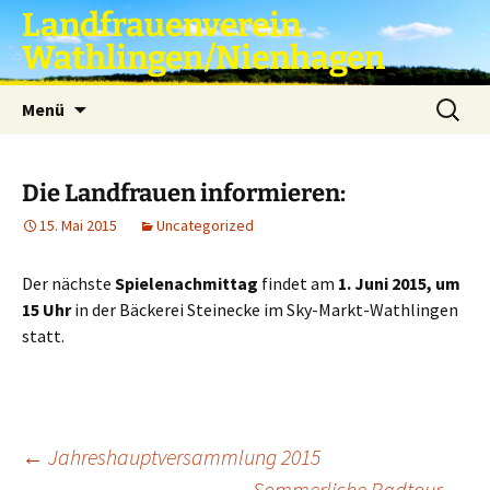
Zum
Landfrauenverein
Inhalt
Wathlingen/Nienhagen
springen
Suche
Menü
nach:
Die Landfrauen informieren:
15. Mai 2015
Uncategorized
Der nächste
Spielenachmittag
findet am
1. Juni 2015, um
15 Uhr
in der Bäckerei Steinecke im Sky-Markt-Wathlingen
statt.
Beitragsnavigation
←
Jahreshauptversammlung 2015
Sommerliche Radtour
→