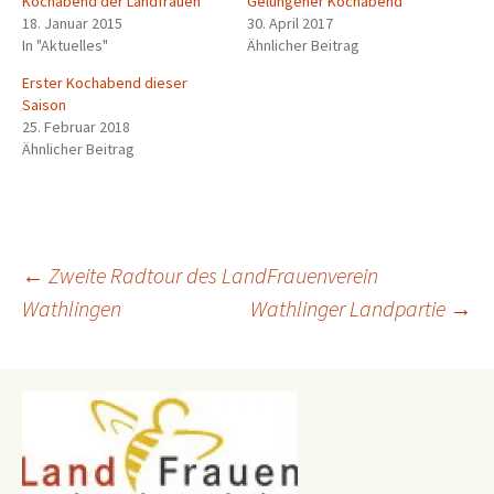
Kochabend der Landfrauen
Gelungener Kochabend
18. Januar 2015
30. April 2017
In "Aktuelles"
Ähnlicher Beitrag
Erster Kochabend dieser
Saison
25. Februar 2018
Ähnlicher Beitrag
Beitragsnavigation
←
Zweite Radtour des LandFrauenverein
Wathlingen
Wathlinger Landpartie
→