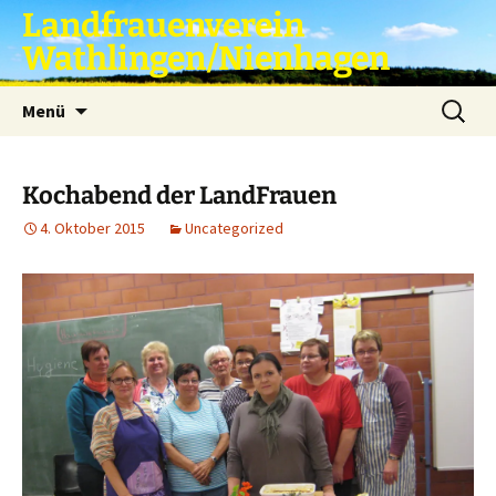
Zum
Landfrauenverein
Inhalt
Wathlingen/Nienhagen
springen
Suche
Menü
nach:
Kochabend der LandFrauen
4. Oktober 2015
Uncategorized